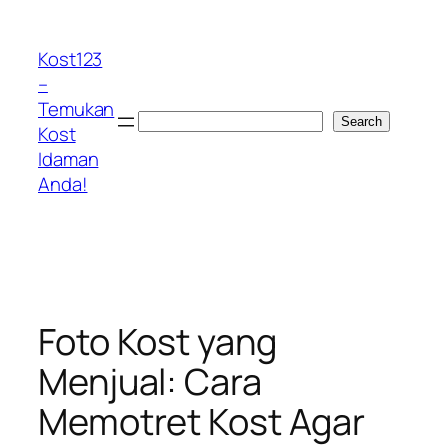
Skip
to
Kost123
content
–
Temukan
Search
Search
Kost
Idaman
Anda!
Foto Kost yang
Menjual: Cara
Memotret Kost Agar