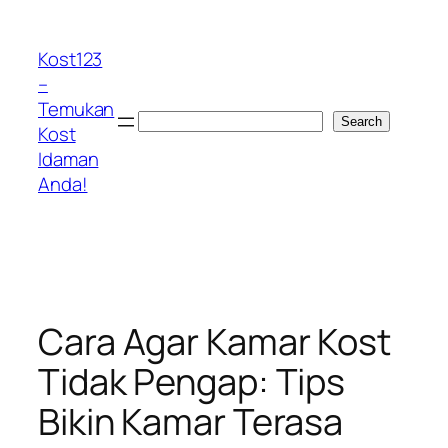
Skip
to
Kost123
content
–
Temukan
Search
Search
Kost
Idaman
Anda!
Cara Agar Kamar Kost
Tidak Pengap: Tips
Bikin Kamar Terasa